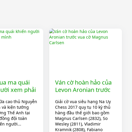
vua ma quái
Ván cờ hoàn hảo của
gười xem phải
Levon Aronian trước
nh
vua cờ Magnus
iữa cao thủ Nguyễn
Giải cờ vua siêu hạng Na Uy
Carlsen
 và kiện tướng
Chess 2017 quy tụ 10 kỳ thủ
ơng Thế Anh tại
hàng đầu thế giới bao gồm
 đồng đội toàn
Magnus Carlsen (2832), So
ến người...
Wesley (2811), Vladimir
Kramnik (2808), Fabiano