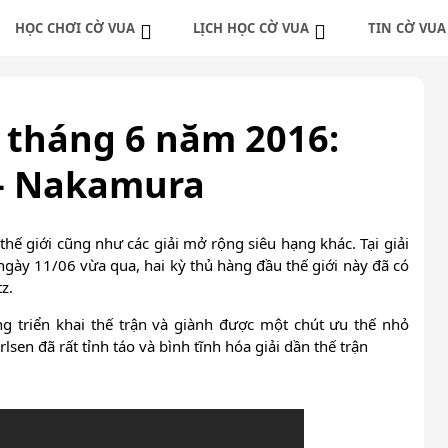
HỌC CHƠI CỜ VUA
LỊCH HỌC CỜ VUA
TIN CỜ VUA
 cờ vua cơ bản
Lăng kính cờ Thông Minh
Tin tức cờ vua
 cờ vua nâng cao
Lịch học cờ vua trực tiếp
Câu Lạc Bộ Cờ Thông M
 tháng 6 năm 2016:
ng ván cờ nổi tiếng
Lịch học cờ vua online
 – Nakamura
hế giới cũng như các giải mở rộng siêu hạng khác. Tại giải
ngày 11/06 vừa qua, hai kỳ thủ hàng đầu thế giới này đã có
z.
g triển khai thế trận và giành được một chút ưu thế nhỏ
sen đã rất tỉnh táo và bình tĩnh hóa giải dần thế trận