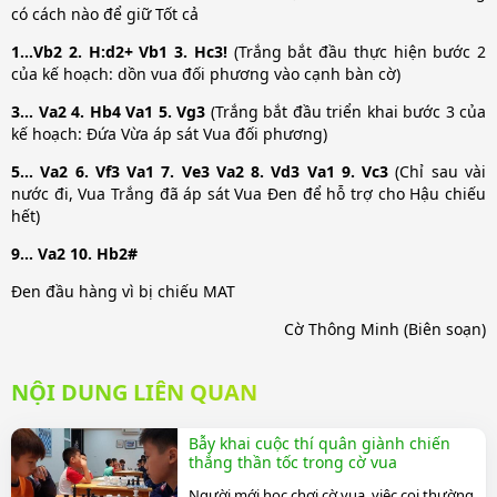
có cách nào để giữ Tốt cả
1…Vb2 2. H:d2+ Vb1 3. Hc3!
(Trắng bắt đầu thực hiện bước 2
của kế hoạch: dồn vua đối phương vào cạnh bàn cờ)
3… Va2 4. Hb4 Va1 5. Vg3
(Trắng bắt đầu triển khai bước 3 của
kế hoạch: Đứa Vừa áp sát Vua đối phương)
5… Va2 6. Vf3 Va1 7. Ve3 Va2 8. Vd3 Va1 9. Vc3
(Chỉ sau vài
nước đi, Vua Trắng đã áp sát Vua Đen để hỗ trợ cho Hậu chiếu
hết)
9… Va2 10. Hb2#
Đen đầu hàng vì bị chiếu MAT
Cờ Thông Minh (Biên soạn)
NỘI DUNG LIÊN QUAN
Bẫy khai cuộc thí quân giành chiến
thắng thần tốc trong cờ vua
Người mới học chơi cờ vua, việc coi thường