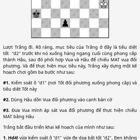
Lượt Trắng đi. Rõ ràng, mục tiêu của Trắng ở đây là tiêu diệt
tốt "d2" trước khi nó xuống hàng ngang cuối cùng phong cấp
thành Hậu, sau đó phối hợp Vua và Hậu để chiếu MAT vua đối
phương. Và để thực hiện mục tiêu này, Trắng xây dựng một kế
hoạch chơi gồm ba bước như sau:
#1.
Kiểm soát ô "d1" (nơi Tốt đối phương xuống phong câp) và
tiêu diệt Tốt này
#2.
Dùng Hậu dồn Vua đối phương vào cạnh bàn cờ
#3.
Đưa Vua mình áp sát vua đối phương để thực hiện chiếu
MAT bằng Hâu
Trắng bắt đầu triển khai kế hoạch của mình như sau:
1. Hd4!
vừa kiểm soát ô "d1" vừa đe dọa bắt tốt "d2". Đen không