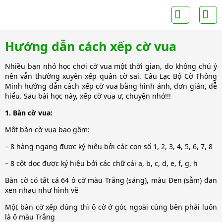
Hướng dẫn cách xếp cờ vua
Nhiều bạn nhỏ học chơi cờ vua một thời gian, do không chú ý
nên vẫn thường xuyên xếp quân cờ sai. Câu Lạc Bộ Cờ Thông
Minh hướng dẫn cách xếp cờ vua bằng hình ảnh, đơn giản, dễ
hiểu. Sau bài học này, xếp cờ vua ư, chuyện nhỏ!!!
1. Bàn cờ vua:
Một bàn cờ vua bao gồm:
– 8 hàng ngang được ký hiệu bởi các con số 1, 2, 3, 4, 5, 6, 7, 8
– 8 cột dọc được ký hiệu bởi các chữ cái a, b, c, d, e, f, g, h
Bàn cờ có tất cả 64 ô cờ màu Trắng (sáng), màu Đen (sẫm) đan
xen nhau như hình vẽ
Một bàn cờ xếp đúng thì ô cờ ở góc ngoài cùng bên phải luôn
là ô màu Trắng