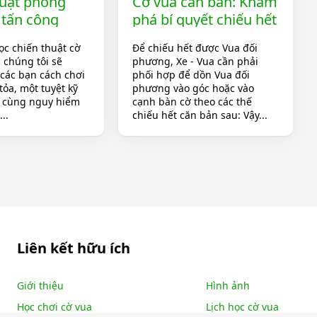
huật phong
Cờ vua căn bản: Khám
 tấn công
phá bí quyết chiếu hết
ông thể
Vua đơn độc bằng Xe
ọc chiến thuật cờ
Để chiếu hết được Vua đối
ỡ trong cờ
, chúng tôi sẽ
phương, Xe - Vua cần phải
các bạn cách chơi
phối hợp để dồn Vua đối
ỏa, một tuyệt kỹ
phương vào góc hoặc vào
ô cùng nguy hiểm
cạnh bàn cờ theo các thế
..
chiếu hết căn bản sau: Vậy...
Liên kết hữu ích
Giới thiệu
Hình ảnh
Học chơi cờ vua
Lịch học cờ vua