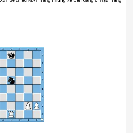
 Xd1 để chiếu MAT Trắng nhưng Xe Đen đang bị Hạu Trắng