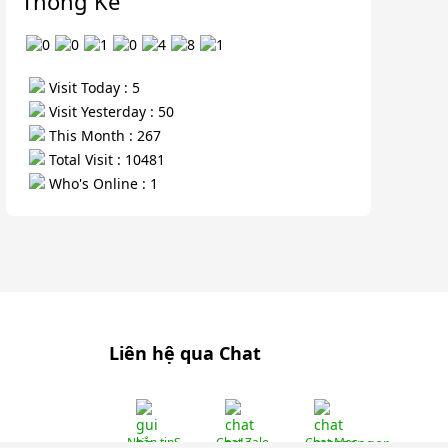
Thống Kê
Visit Today : 5
Visit Yesterday : 50
This Month : 267
Total Visit : 10481
Who's Online : 1
Liên hệ qua Chat
Nhắn tinS
Chat Zalo
Chat Mes