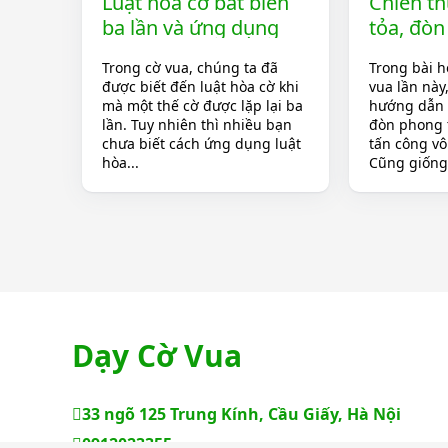
Luật hòa cờ bất biến
Chiến t
ba lần và ứng dụng
tỏa, đòn
trong cờ vua
hiểm kh
Trong cờ vua, chúng ta đã
Trong bài h
chống đ
được biết đến luật hòa cờ khi
vua lần này
vua
mà một thế cờ được lặp lại ba
hướng dẫn 
lần. Tuy nhiên thì nhiều bạn
đòn phong t
chưa biết cách ứng dụng luật
tấn công v
hòa...
Cũng giống.
Dạy Cờ Vua
33 ngõ 125 Trung Kính, Cầu Giấy, Hà Nội
0912023355