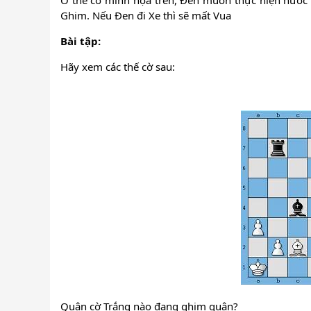
Ở thế cờ minh họa trên, Đen muốn thực hiện nước
Ghim. Nếu Đen đi Xe thì sẽ mất Vua
Bài tập:
Hãy xem các thế cờ sau:
Quân cờ Trắng nào đang ghim quân?