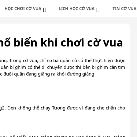
HỌC CHƠI CỜ VUA
LỊCH HỌC CỜ VUA
TIN CỜ VUA
 cờ vua cơ bản
Lăng kính cờ Thông Minh
Tin tức cờ vua
 cờ vua nâng cao
Lịch học cờ vua trực tiếp
Câu Lạc Bộ Cờ Thông M
ổ biến khi chơi cờ vua
ng ván cờ nổi tiếng
Lịch học cờ vua online
ằng. Trong cờ vua, chỉ có ba quân cờ có thể thực hiện được
quân bị ghim có thể di chuyển được thì bên bị ghim cần tìm
ặc đuổi quân đang giằng ra khỏi đường giằng
 g2. Đen không thể chạy Tượng được vì đang che chắn cho