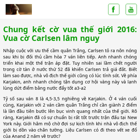
Chung kết cờ vua thế giới 2016:
Vua cờ Carlsen lâm nguy
Nhập cuộc với ưu thế cầm quân Trắng, Carlsen tỏ ra nôn nóng
sau khi bị đối thủ cầm hòa 7 ván liên tiếp. Anh nhanh chóng
triển khai một thế trận áp đặt. Tuy nhiên sai lầm chết người
trong cờ tàn ở nước thứ 52 đã khiến Carlsen trả giá đắt. Biết
làm sao được, nhà vô địch thế giới cũng có lúc tính sót. Về phía
Karjakin, anh nhanh chóng tận dụng cơ hội vàng này và lạnh
lùng dứt điểm bằng nước đẩy tốt a3-a2
Tỷ số sau ván 8 là 4,5-3,5 nghiêng về Karjakin. Ở 4 ván cuối
cùng, Karjakin với 2 ván cầm quân Trắng chỉ cần giành 2 điểm
là lần đầu tiên bước lên bục vinh quang nhất của thế giới. Rõ
ràng, Karjakin đã có sự chuẩn bị rất tốt trước trận đấu tại New
York này. Giới hâm mộ chờ đợi sự kịch tính khi nhà vô địch thế
giới bị dồn vào chân tường. Liệu Carlsen có đi theo vết xe đổ
của Anand 2 năm về trước?