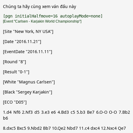
Chúng ta hãy cùng xem ván đấu này
[Event "Carlsen - Karjakin World Championship"]
[Site "New York, NY USA"]
[Date "2016.11.21"]
[EventDate "2016.11.11"]
[Round "8"]
[Result "0-1"]
[White "Magnus Carlsen"]
[Black "Sergey Karjakin"]
[ECO "D05"]
1.d4 Nf6 2.Nf3 d5 3.e3 e6 4.Bd3 c5 5.b3 Be7 6.O-O O-O 7.Bb2
b6
8.dxc5 Bxc5 9.Nbd2 Bb7 10.Qe2 Nbd7 11.c4 dxc4 12.Nxc4 Qe7