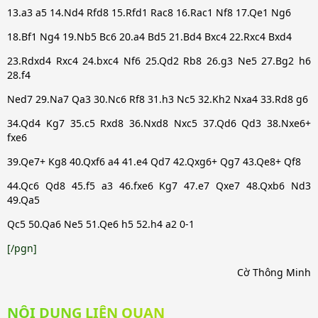
13.a3 a5 14.Nd4 Rfd8 15.Rfd1 Rac8 16.Rac1 Nf8 17.Qe1 Ng6
18.Bf1 Ng4 19.Nb5 Bc6 20.a4 Bd5 21.Bd4 Bxc4 22.Rxc4 Bxd4
23.Rdxd4 Rxc4 24.bxc4 Nf6 25.Qd2 Rb8 26.g3 Ne5 27.Bg2 h6
28.f4
Ned7 29.Na7 Qa3 30.Nc6 Rf8 31.h3 Nc5 32.Kh2 Nxa4 33.Rd8 g6
34.Qd4 Kg7 35.c5 Rxd8 36.Nxd8 Nxc5 37.Qd6 Qd3 38.Nxe6+
fxe6
39.Qe7+ Kg8 40.Qxf6 a4 41.e4 Qd7 42.Qxg6+ Qg7 43.Qe8+ Qf8
44.Qc6 Qd8 45.f5 a3 46.fxe6 Kg7 47.e7 Qxe7 48.Qxb6 Nd3
49.Qa5
Qc5 50.Qa6 Ne5 51.Qe6 h5 52.h4 a2 0-1
[/pgn]
Cờ Thông Minh
NỘI DUNG LIÊN QUAN